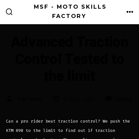
略
MSF - MOTO SKILLS
過
FACTORY
搜
選
尋
單
並
切
換
前
開
Advanced Traction
關
往
內
Control Tested to
容
the limit
發
文
在
作者：
admin
9 月 27, 2023
尚無留言
表
章
〈Advance
日
作
Traction
期
者
Control
Tested
to
the
Can a pro rider beat traction control? We push the
limit〉
中
KTM 890 to the limit to find out if traction